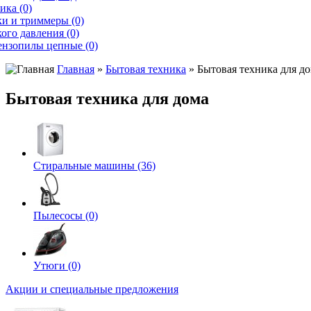
ика (0)
и и триммеры (0)
ого давления (0)
ензопилы цепные (0)
Главная
»
Бытовая техника
» Бытовая техника для д
Бытовая техника для дома
Стиральные машины (36)
Пылесосы (0)
Утюги (0)
Акции и специальные предложения