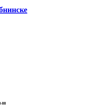
бнинске
8-88